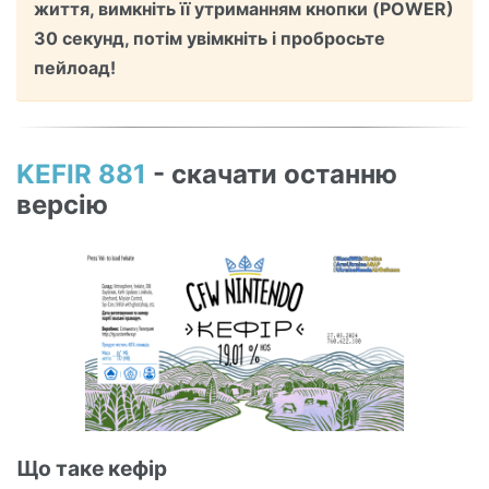
життя, вимкніть її утриманням кнопки (POWER)
30 секунд, потім увімкніть і пробросьте
пейлоад!
KEFIR 881
- скачати останню
версію
Що таке кефір