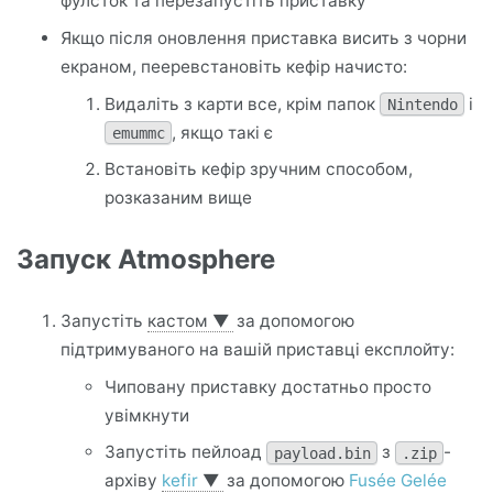
фулсток та перезапустіть приставку
Якщо після оновлення приставка висить з чорни
екраном, пееревстановіть кефір начисто:
Видаліть з карти все, крім папок
і
Nintendo
, якщо такі є
emummc
Встановіть кефір зручним способом,
розказаним вище
Запуск Atmosphere
Запустіть
кастом
▼
за допомогою
підтримуваного на вашій приставці експлойту:
Чиповану приставку достатньо просто
увімкнути
Запустіть пейлоад
з
-
payload.bin
.zip
архіву
kefir
▼
за допомогою
Fusée Gelée