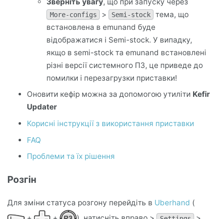
Зверніть увагу
, що при запуску через
>
тема, що
More-configs
Semi-stock
встановлена в emunand буде
відображатися і Semi-stock. У випадку,
якщо в semi-stock та emunand встановлені
різні версії системного ПЗ, це приведе до
помилки і перезагрузки приставки!
Оновити кефір можна за допомогою утиліти
Kefir
Updater
Корисні інструкції з використання приставки
FAQ
Проблеми та їх рішення
Розгін
Для зміни статуса розгону перейдіть в
Uberhand
(
+
+
), натисніть вправо >
>
Settings