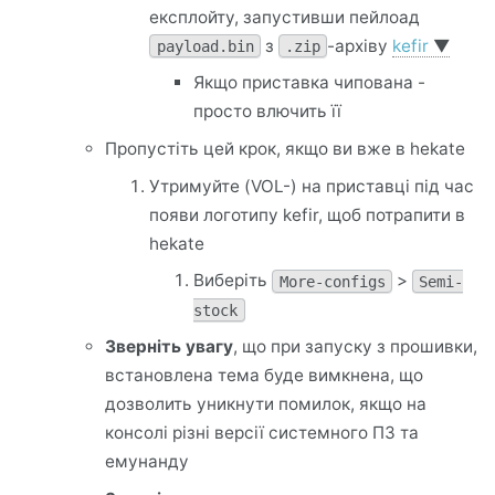
експлойту, запустивши пейлоад
з
-архіву
kefir
▼
payload.bin
.zip
Якщо приставка чипована -
просто влючить її
Пропустіть цей крок, якщо ви вже в hekate
Утримуйте (VOL-) на приставці під час
появи логотипу kefir, щоб потрапити в
hekate
Виберіть
>
More-configs
Semi-
stock
Зверніть увагу
, що при запуску з прошивки,
встановлена тема буде вимкнена, що
дозволить уникнути помилок, якщо на
консолі різні версії системного ПЗ та
емунанду