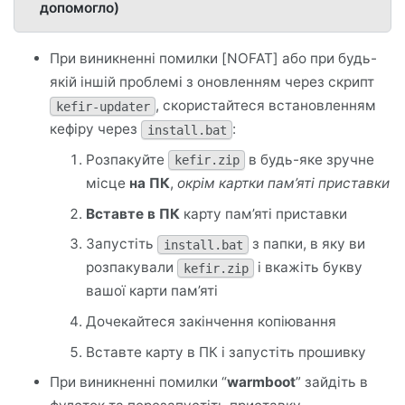
допомогло)
При виникненні помилки [NOFAT] або при будь-
якій іншій проблемі з оновленням через скрипт
, скористайтеся встановленням
kefir-updater
кефіру через
:
install.bat
Розпакуйте
в будь-яке зручне
kefir.zip
місце
на ПК
,
окрім картки пам’яті приставки
Вставте в ПК
карту пам’яті приставки
Запустіть
з папки, в яку ви
install.bat
розпакували
і вкажіть букву
kefir.zip
вашої карти пам’яті
Дочекайтеся закінчення копіювання
Вставте карту в ПК і запустіть прошивку
При виникненні помилки “
warmboot
” зайдіть в