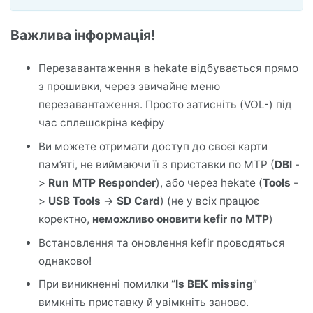
Важлива інформація!
Перезавантаження в hekate відбувається прямо
з прошивки, через звичайне меню
перезавантаження. Просто затисніть (VOL-) під
час сплешскріна кефіру
Ви можете отримати доступ до своєї карти
пам’яті, не виймаючи її з приставки по MTP (
DBI
-
>
Run MTP Responder
), або через hekate (
Tools
-
>
USB Tools
->
SD Card
) (не у всіх працює
коректно,
неможливо оновити kefir по MTP
)
Встановлення та оновлення kefir проводяться
однаково!
При виникненні помилки “
Is BEK missing
”
вимкніть приставку й увімкніть заново.