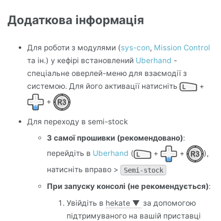
Додаткова інформація
Для роботи з модулями (
sys-con
,
Mission Control
та ін.) у кефірі встановлений
Uberhand
-
спеціальне оверлей-меню для взаємодії з
системою. Для його активації натисніть
+
+
Для переходу в semi-stock
З самої прошивки (рекомендовано)
:
перейдіть в
Uberhand
(
+
+
),
натисніть вправо >
Semi-stock
При запуску консолі (не рекомендується)
:
Увійдіть в
hekate
▼
за допомогою
підтримуваного на вашій приставці