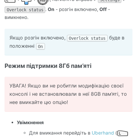
.
On
- розгін включено,
Off
-
Overlock status
вимкнено.
Якщо розгін включено,
буде в
Overlock status
положенні
On
Режим підтримки 8Гб пам’яті
УВАГА! Якщо ви не робитли модифікацію своєї
консолі і не встановлювали в неї 8GB пам’яті, то
нее вмикайте цю опцію!
Увімкнення
Для вмикання перейдіть в
Uberhand
(