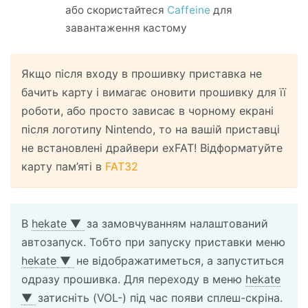
або скористайтеся
Caffeine
для
завантаження кастому
Якщо після входу в прошивку приставка не
бачить карту і вимагає оновити прошивку для її
роботи, або просто зависає в чорному екрані
після логотипу Nintendo, то на вашій приставці
не встановлені драйвери exFAT! Відформатуйте
карту пам’яті в
FAT32
В
hekate
▼
за замовчуванням налаштований
автозапуск. Тобто при запуску приставки меню
hekate
▼
не відображатиметься, а запуститься
одразу прошивка. Для переходу в меню
hekate
▼
затисніть (VOL-) під час появи сплеш-скріна.