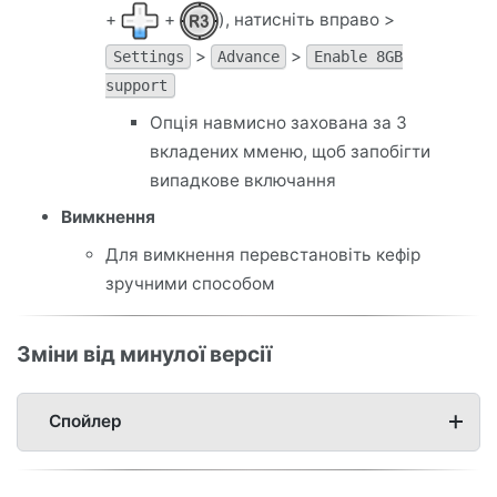
+
+
), натисніть вправо >
>
>
Settings
Advance
Enable 8GB
support
Опція навмисно захована за 3
вкладених мменю, щоб запобігти
випадкове включання
Вимкнення
Для вимкнення перевстановіть кефір
зручними способом
Зміни від минулої версії
Спойлер