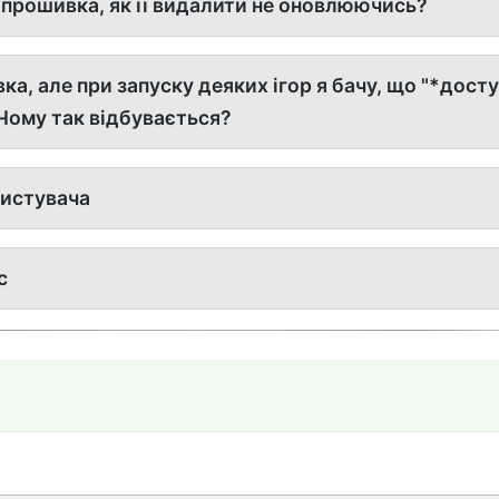
прошивка, як її видалити не оновлюючись?
ка, але при запуску деяких ігор я бачу, що "*дост
Чому так відбувається?
ристувача
с