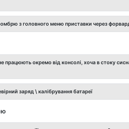
хомбрю з головного меню приставки через форвар
е працюють окремо від консолі, хоча в стоку сис
вірний заряд \ калібрування батареї
ою