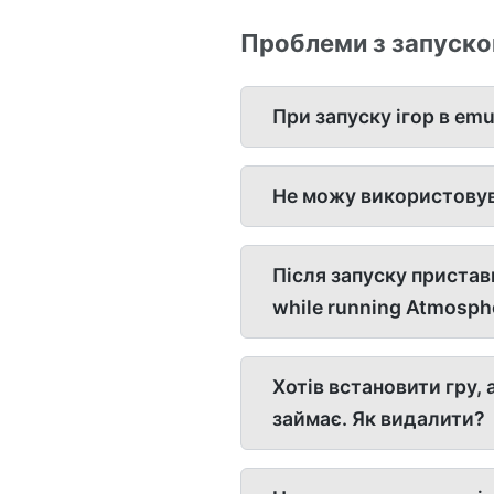
Проблеми з запуско
При запуску ігор в em
Не можу використовув
Після запуску пристав
while running Atmosphe
Хотів встановити гру, 
займає. Як видалити?