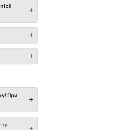
nfoil
жу! При
 та