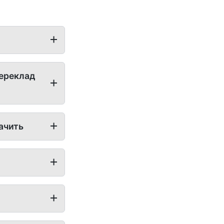
переклад
бачить