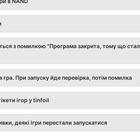
гри в NAND
и
ються з помилкою "Програма закрита, тому що ста
 гра. При запуску йде перевірка, потім помилка
ети ігор у tinfoil
вки, деякі ігри перестали запускатися