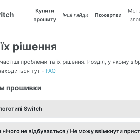
Купити
Мет
itch
Інші гайди
Пожертви
прошиту
зло
їх рішення
частіші проблеми та їх рішення. Розділ, у якому зібр
находиться тут -
FAQ
ом прошивки
логотипі Switch
 нічого не відбувається / Не можу ввімкнути прис