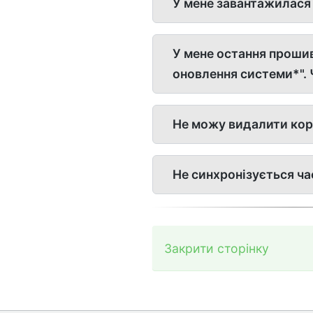
У мене завантажилася 
У мене остання прошив
оновлення системи*". 
Не можу видалити ко
Не синхронізується ча
Закрити сторінку