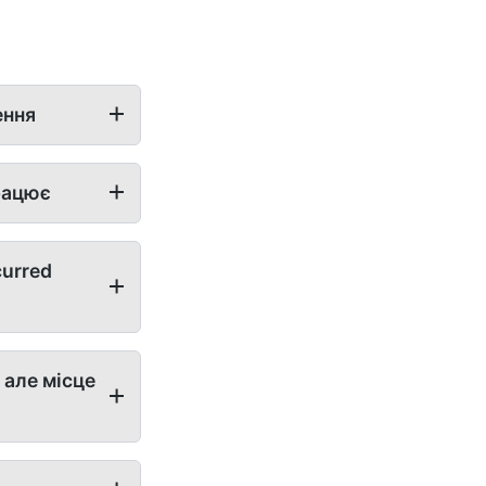
ення
рацює
curred
 але місце