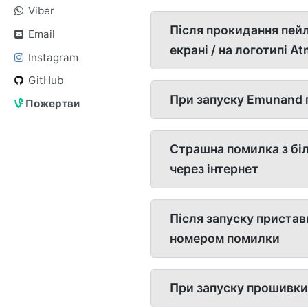
Viber
Після прокидання пейл
Email
екрані / на логотипі A
Instagram
GitHub
При запуску Emunand п
Пожертви
Страшна помилка з біл
через інтернет
Після запуску пристав
номером помилки
При запуску прошивки 