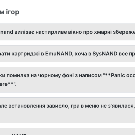
м ігор
unand вилізає настирливе вікно про хмарні збереж
ати картриджі в EmuNAND, хоча в SysNAND все п
ки помилка на чорному фоні з написом "**Panic oc
re**".
але встановлення зависло, гра в меню не з'явилася,