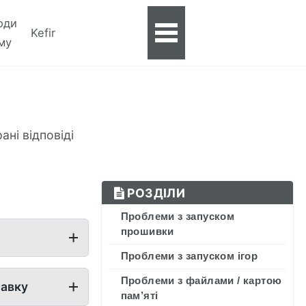
оди
Kefir
Toggle
му
menu
ані відповіді
РОЗДІЛИ
Проблеми з запуском
прошивки
Проблеми з запуском ігор
Проблеми з файлами / картою
тавку
пам’яті