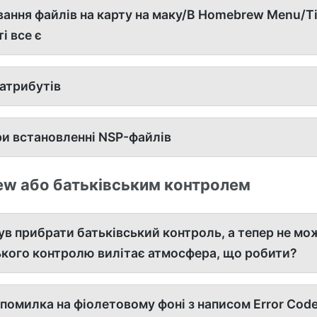
ання файлів на карту на маку/В Homebrew Menu/Ti
і все є
атрибутів
и встановленні NSP-файлів
w або батьківським контролем
 прибрати батьківський контроль, а тепер не мо
ького контролю вилітає атмосфера, що робити?
помилка на фіолетовому фоні з написом Error Code