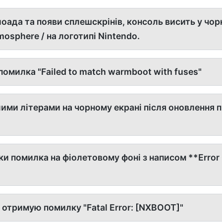
оада та появи сплешскрінів, консоль висить у чо
tmosphere / на логотипі Nintendo.
омилка "Failed to match warmboot with fuses"
ими літерами на чорному екрані після оновлення
ки помилка на фіолетовому фоні з написом **Error
отримую помилку "Fatal Error: [NXBOOT]"