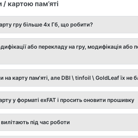
/ картою пам’яті
арту гру більше 4х Гб, що робити?
дифікації або перекладу на гру, модифікація або 
а карту пам'яті, але DBI \ tinfoil \ GoldLeaf їх не 
арту у форматі exFAT і просить оновити прошивку
 вилітають під час роботи