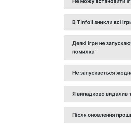
Не можу встановити і
В Tinfoil зникли всі ігр
Деякі ігри не запуска
помилка"
Не запускається жодна
Я випадково видалив тік
Після оновлення проши