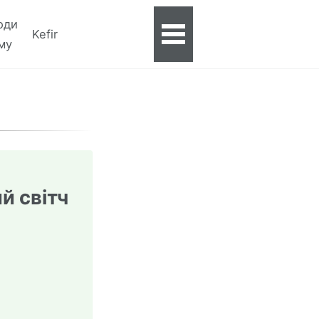
оди
Kefir
Toggle
му
menu
й світч