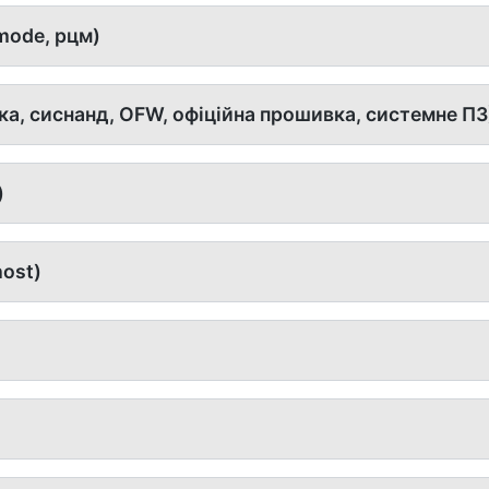
mode, рцм)
а, сиснанд, OFW, офіційна прошивка, системне ПЗ
)
host)