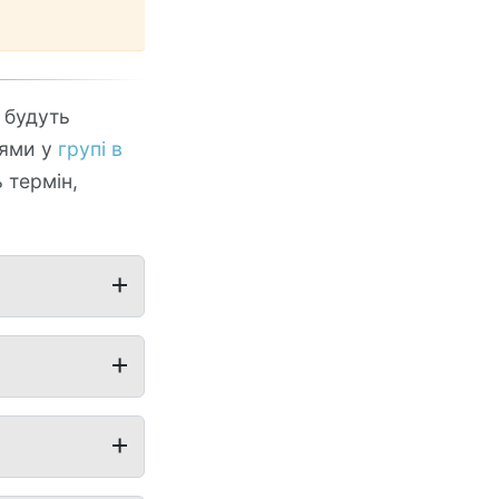
 будуть
цями у
групі в
 термін,