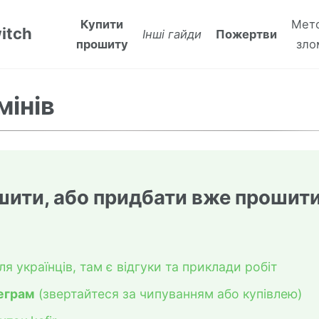
Купити
Мет
itch
Інші гайди
Пожертви
прошиту
зло
мінів
ити, або придбати вже прошити
ля українців, там є відгуки та приклади робіт
еграм
(звертайтеся за чипуванням або купівлею)