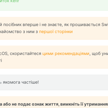
ток kefir
 посібник вперше і не знаєте, як прошивається Swi
найомство з ним з
першої сторінки
cOS, скористайтеся
цими рекомендаціями
, щоб ун
і
ь
якомога частіше!
 або не подає ознак життя, вимкніть її утриманн