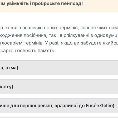
ім увімкніть і пробросьте пейлоад!
кнетеся з безліччю нових термінів, знання яких вам
оходження посібника, так і в спілкуванні з однодум
глосарієм термінів. У разі, якщо ви забудете якийсь
арію і освіжіть пам’ять.
а, атма)
плету)
ше для першої ревізії, вразливої до Fusée Gelée)