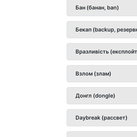
Бан (банан, ban)
Бекап (backup, резервн
Вразливість (експлойт
Взлом (злам)
Донгл (dongle)
Daybreak (рассвет)