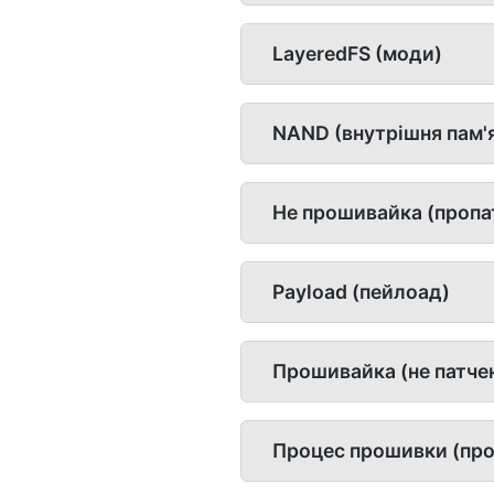
LayeredFS (моди)
NAND (внутрішня пам'
Не прошивайка (пропа
Payload (пейлоад)
Прошивайка (не патчен
Процес прошивки (про