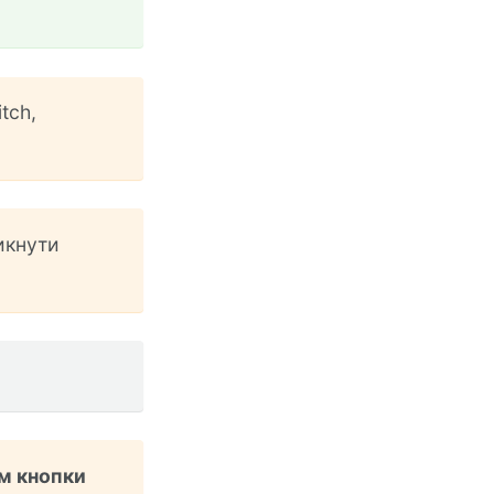
tch,
икнути
ям кнопки