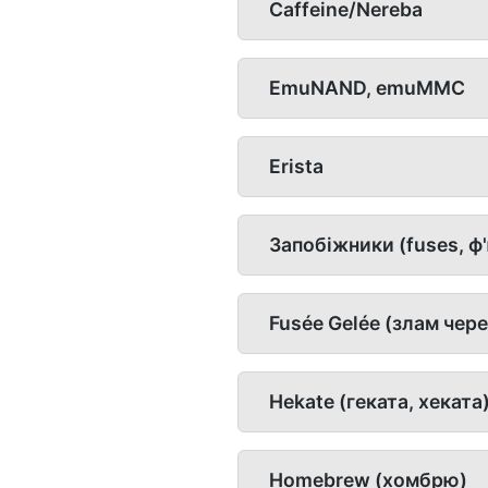
Caffeine/Nereba
EmuNAND, emuMMC
Erista
Запобіжники (fuses, ф
Fusée Gelée (злам чере
Hekate (геката, хеката
Homebrew (хомбрю)