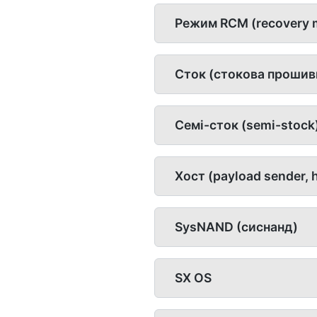
Режим RCM (recovery 
Сток (стокова прошивк
Семі-сток (semi-stock
Хост (payload sender, 
SysNAND (сиснанд)
SX OS