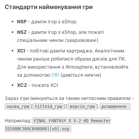
Стандарти найменування гри
NSP
- дампи ігор з eShop.
NSZ
- дампи ігор з eShop, але пожаті
спеціальним чином (заархівовані)
XCI
- побітові дампи картриджа. Аналогічним
чином раніше робилися образи дисків для ПК.
Для використання з Atmosphere, встановлюйте
за допомогою
DBI
(дивіться нижче)
XCZ
- пожата XCI
Зараз ігри іменуються за таким негласним правилом -
[
][
].
назва_гри
titleid_гри
версія_гри
розширення
Наприклад
FINAL FANTASY X X-2 HD Remaster
[0100BC300CB48000][v0].nsp