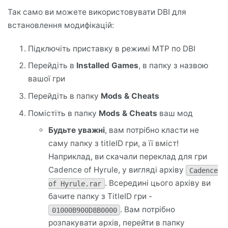
Так само ви можете використовувати DBI для
встановлення модифікацій:
Підключіть приставку в режимі MTP по DBI
Перейдіть в
Installed Games
, в папку з назвою
вашої гри
Перейдіть в папку
Mods & Cheats
Помістіть в папку
Mods & Cheats
ваш мод
Будьте уважні
, вам потрібно класти не
саму папку з titleID гри, а її вміст!
Наприклад, ви скачали переклад для гри
Cadence of Hyrule, у вигляді архіву
Cadence
. Всередині цього архіву ви
of Hyrule.rar
бачите папку з TitleID гри -
. Вам потрібно
01000B900D8B0000
розпакувати архів, перейти в папку