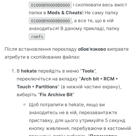
і скопіювати весь вміст
01000B900D8B0000
папки в
Mods & Cheats
! Не саму папку
, а все те, що в ній
01000B900D8B0000
знаходиться! В даному прикладі, папку
romfs
Після встановлення перекладу
обов’язково
виправте
атрибути в скопійованих файлах:
В
hekate
перейдіть в меню “
Tools
”,
переключіться на вкладку “
Arch bit • RCM •
Touch • Partitions
” (в нижній частині екрану),
виберіть “
Fix Archive Bit
”
Щоб потрапити в hekate, якщо ви
знаходитесь не в ній, перезавантажте
приставку, для цього утримуйте 5 секунд
кнопку живлення, перебуваючи в кастомній