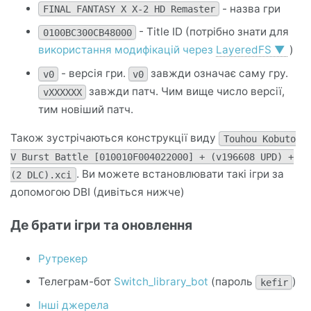
- назва гри
FINAL FANTASY X X-2 HD Remaster
- Title ID (потрібно знати для
0100BC300CB48000
використання модифікацій через
LayeredFS
▼
)
- версія гри.
завжди означає саму гру.
v0
v0
завжди патч. Чим вище число версії,
vXXXXXX
тим новіший патч.
Також зустрічаються конструкції виду
Touhou Kobuto
V Burst Battle [010010F004022000] + (v196608 UPD) +
. Ви можете встановлювати такі ігри за
(2 DLC).xci
допомогою DBI (дивіться нижче)
Де брати ігри та оновлення
Рутрекер
Телеграм-бот
Switch_library_bot
(пароль
)
kefir
Інші джерела