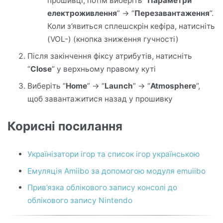
прошивці, потім виберіть “
Параметри
електроживлення
” -> “
Перезавантаження
”.
Коли з’явиться сплешскрін кефіра, натисніть
(VOL-) (кнопка зниження гучності)
Після закінчення фіксу атрибутів, натисніть
“
Close
” у верхньому правому куті
Виберіть “
Home
” -> “
Launch
” -> “
Atmosphere
”,
щоб завантажитися назад у прошивку
Корисні посилання
Українізатори ігор та список ігор українською
Емуляція Amiibo за допомогою модуля emuiibo
Прив’язка облікового запису консолі до
облікового запису Nintendo