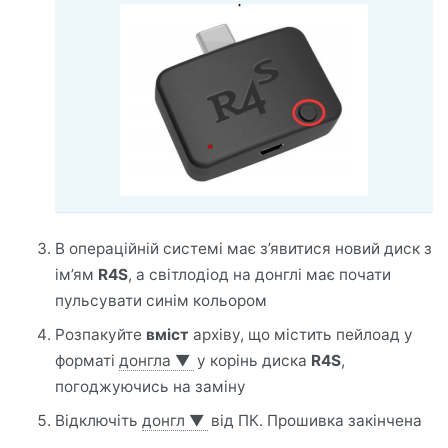
В операційній системі має з’явитися новий диск з
ім’ям
R4S
, а світлодіод на донглі має почати
пульсувати синім кольором
Розпакуйте
вміст
архіву, що містить пейлоад у
форматі
донгла
▼
у корінь диска
R4S
,
погоджуючись на заміну
Відключіть
донгл
▼
від ПК. Прошивка закінчена