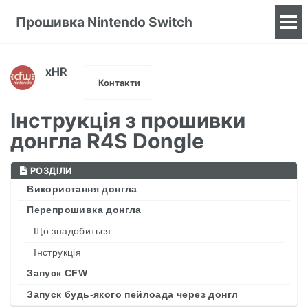
Прошивка Nintendo Switch
To
me
xHR
Контакти
Інструкція з прошивки
донгла R4S Dongle
РОЗДІЛИ
Використання донгла
Перепрошивка донгла
Що знадобиться
Інструкція
Запуск CFW
Запуск будь-якого пейлоада через донгл