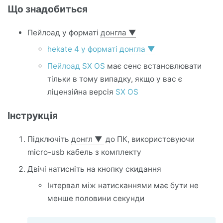
Що знадобиться
Пейлоад у форматі
донгла
▼
hekate 4 у форматі
донгла
▼
Пейлоад SX OS
має сенс встановлювати
тільки в тому випадку, якщо у вас є
ліцензійна версія
SX OS
Інструкція
Підключіть
донгл
▼
до ПК, використовуючи
micro-usb кабель з комплекту
Двічі натисніть на кнопку скидання
Інтервал між натисканнями має бути не
менше половини секунди