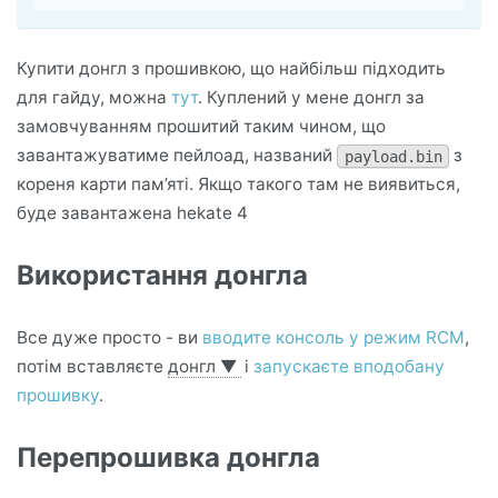
Купити донгл з прошивкою, що найбільш підходить
для гайду, можна
тут
. Куплений у мене донгл за
замовчуванням прошитий таким чином, що
завантажуватиме пейлоад, названий
з
payload.bin
кореня карти пам’яті. Якщо такого там не виявиться,
буде завантажена hekate 4
Використання донгла
Все дуже просто - ви
вводите консоль у режим RCM
,
потім вставляєте
донгл
▼
і
запускаєте вподобану
прошивку
.
Перепрошивка донгла