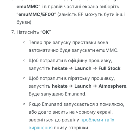
emuMMC
” і в правій частині екрана виберіть
“
emuMMC/EF00
” (замість EF можуть бути інші
букви)
Натисніть “
ОК
”
Тепер при запуску приставки вона
автоматично буде запускати emuMMC.
Щоб потрапити в офіційну прошивку,
запустіть
hekate -> Launch -> Full Stock
Щоб потрапити в піратську прошивку,
запустіть
hekate -> Launch -> Atmosphere
.
Буде запущено Emunand.
Якщо Emunand запускається з помилкою,
або довго висить на чорному екрані,
зверніться до розділу
проблеми та їх
вирішення
внизу сторінки