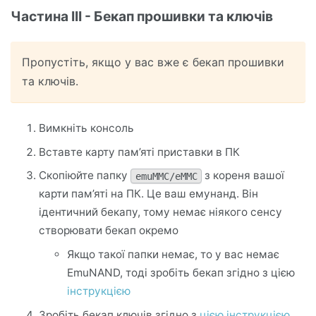
Частина III - Бекап прошивки та ключів
Пропустіть, якщо у вас вже є бекап прошивки
та ключів.
Вимкніть консоль
Вставте карту пам’яті приставки в ПК
Скопіюйте папку
з кореня вашої
emuMMC/eMMC
карти пам’яті на ПК. Це ваш емунанд. Він
ідентичний бекапу, тому немає ніякого сенсу
створювати бекап окремо
Якщо такої папки немає, то у вас немає
EmuNAND, тоді зробіть бекап згідно з цією
інструкцією
Зробіть бекап ключів згідно з
цією інструкцією