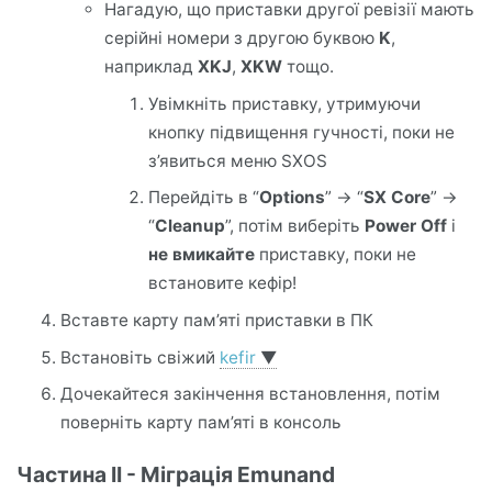
Нагадую, що приставки другої ревізії мають
серійні номери з другою буквою
K
,
наприклад
XKJ
,
XKW
тощо.
Увімкніть приставку, утримуючи
кнопку підвищення гучності, поки не
з’явиться меню SXOS
Перейдіть в “
Options
” -> “
SX Core
” ->
“
Cleanup
”, потім виберіть
Power Off
і
не вмикайте
приставку, поки не
встановите кефір!
Вставте карту пам’яті приставки в ПК
Встановіть свіжий
kefir
▼
Дочекайтеся закінчення встановлення, потім
поверніть карту пам’яті в консоль
Частина II - Міграція Emunand