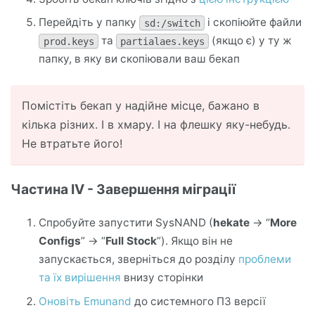
Перейдіть у папку
і скопіюйте файли
sd:/switch
та
(якщо є) у ту ж
prod.keys
partialaes.keys
папку, в яку ви скопіювали ваш бекап
Помістіть бекап у надійне місце, бажано в
кілька різних. І в хмару. І на флешку яку-небудь.
Не втратьте його!
Частина IV - Завершення міграції
Спробуйте запустити SysNAND (
hekate
-> “
More
Configs
” -> “
Full Stock
”). Якщо він не
запускається, зверніться до розділу
проблеми
та їх вирішення
внизу сторінки
Оновіть Emunand
до системного ПЗ версії