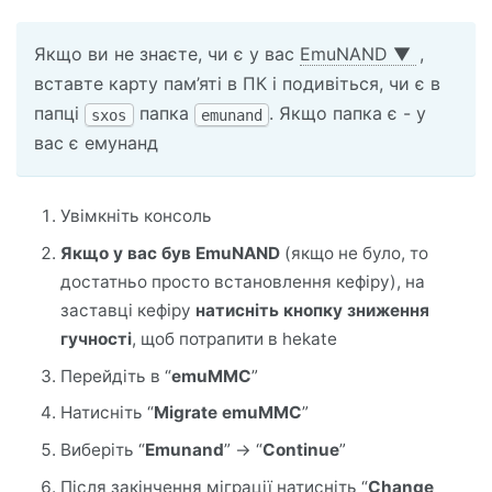
Якщо ви не знаєте, чи є у вас
EmuNAND
▼
,
вставте карту пам’яті в ПК і подивіться, чи є в
папці
папка
. Якщо папка є - у
sxos
emunand
вас є емунанд
Увімкніть консоль
Якщо у вас був EmuNAND
(якщо не було, то
достатньо просто встановлення кефіру), на
заставці кефіру
натисніть кнопку зниження
гучності
, щоб потрапити в hekate
Перейдіть в “
emuMMC
”
Натисніть “
Migrate emuMMC
”
Виберіть “
Emunand
” -> “
Continue
”
Після закінчення міграції натисніть “
Change