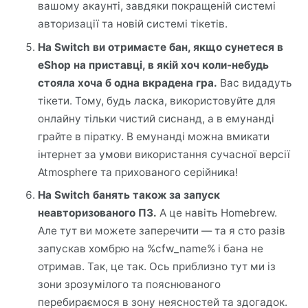
вашому акаунті, завдяки покращеній системі
авторизації та новій системі тікетів.
На Switch ви отримаєте бан, якщо сунетеся в
eShop на приставці, в якій хоч коли-небудь
стояла хоча б одна вкрадена гра.
Вас видадуть
тікети. Тому, будь ласка, використовуйте для
онлайну тільки чистий сиснанд, а в емунанді
грайте в піратку. В емунанді можна вмикати
інтернет за умови використання сучасної версії
Atmosphere та прихованого серійника!
На Switch банять також за запуск
неавторизованого ПЗ.
А це навіть Homebrew.
Але тут ви можете заперечити — та я сто разів
запускав хомбрю на %cfw_name% і бана не
отримав. Так, це так. Ось приблизно тут ми із
зони зрозумілого та пояснюваного
перебираємося в зону неясностей та здогадок.