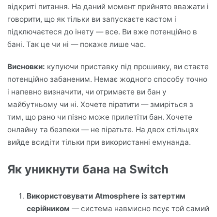
відкриті питання. На даний момент прийнято вважати і
говорити, що як тільки ви запускаєте кастом і
підключаєтеся до інету — все. Ви вже потенційно в
бані. Так це чи ні — покаже лише час.
Висновки:
купуючи приставку під прошивку, ви стаєте
потенційно забаненим. Немає жодного способу точно
і напевно визначити, чи отримаєте ви бан у
майбутньому чи ні. Хочете піратити — змиріться з
тим, що рано чи пізно може прилетіти бан. Хочете
онлайну та безпеки — не піратьте. На двох стільцях
вийде всидіти тільки при використанні емунанда.
Як уникнути бана на Switch
Використовувати Atmosphere із затертим
серійником
— система навмисно псує той самий