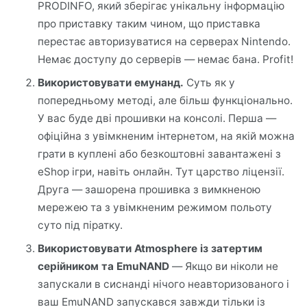
PRODINFO, який зберігає унікальну інформацію
про приставку таким чином, що приставка
перестає авторизуватися на серверах Nintendo.
Немає доступу до серверів — немає бана. Profit!
Використовувати емунанд.
Суть як у
попередньому методі, але більш функціонально.
У вас буде дві прошивки на консолі. Перша —
офіційна з увімкненим інтернетом, на якій можна
грати в куплені або безкоштовні завантажені з
eShop ігри, навіть онлайн. Тут царство ліцензії.
Друга — зашорена прошивка з вимкненою
мережею та з увімкненим режимом польоту
суто під піратку.
Використовувати Atmosphere із затертим
серійником та EmuNAND
— Якщо ви ніколи не
запускали в сиснанді нічого неавторизованого і
ваш EmuNAND запускався завжди тільки із