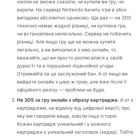
ніколи не зможе сказати, чи купили ви гру, чи
вкрали. На сервері Nintendo бачить ігри в обох
випадках абсолютно однаково. Ще раз — на 3DS
технічно немає жодної різниці, чи куплена гра,
чи встановлена нелегально. Сервер не побачить
різниці. Але якщо гру ще не можна купити
легально, а ви випхалися з нею онлайн, то
вважайте, що ви просто розписалися у своїй
дурості та в порушенні ліцензійної угоди.
Отримайте за це заслужений бан. А от якщо ви
вийдете онлайн з цією ж грою, але вже після її
офіційного релізу — проблем не буде.
На 3DS за гру онлайн з образу картриджа.
А от з
картриджем, на відміну від цифрової версії, про
яку ми говорили вище, зовсім інша історія.
Кожен картридж унікальний і у кожного
картриджа є унікальний заголовок (хедер). Тобто