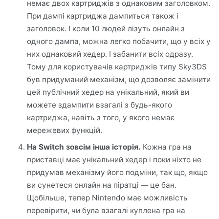
немає двох картриджів з однаковим заголовком.
При дампі картриджа дампиться також і
заголовок. І коли 10 людей лізуть онлайн з
одного дампа, можна легко побачити, що у всіх у
них однаковий хедер. І забанити всіх одразу.
Тому для користувачів картриджів типу Sky3DS
був придуманий механізм, що дозволяє замінити
цей публічний хедер на унікальний, який ви
можете здампити взагалі з будь-якого
картриджа, навіть з того, у якого немає
мережевих функцій.
На Switch зовсім інша історія.
Кожна гра на
приставці має унікальний хедер і поки ніхто не
придумав механізму його подміни, так що, якщо
ви сунетеся онлайн на піратці — це бан.
Щобільше, тепер Nintendo має можливість
перевірити, чи була взагалі куплена гра на