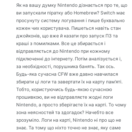
Як на вашу думку Nintendo дізнається про те, що
ви запускали піратку або Homebrew? Switch має
просунуту систему логування і пише буквально
кожен чих користувача. Пишеться навіть стан
джойконів, що вже й казати про запуск ПЗ та
краші з помилками. Все це збирається і
відправляється до Nintendo при кожному
підключенні до інтернету. Потім аналізується і,
за необхідності, порушника банять. Так ось.
Будь-яка сучасна CFW вже давно навчилася
збирати ці логи та завертати їх на карту пам’яті.
Тобто, користуючись будь-якою сучасною
прошивкою, ви не відправляєте жодні логи
Nintendo, а просто зберігаєте їх на карті. То чому
зона неясностей та здогадок? Начебто все
зрозуміло. Логи на карті, Nintendo ні про що не
знає. Та тому що ніхто точно не знає, яку саме