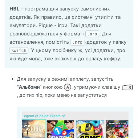
HBL
- програма для запуску самописних
додатків. Як правило, це системні утиліти та
емулятори. Рідше - ігри. Такі додатки
розповсюджуються у форматі
. Для
.nro
встановлення, помістіть
-додаток у папку
.nro
. У цьому посібнику ж, усі додатки, про
switch
які йде мова, вже включені до складу кефіру.
Для запуску в режимі апплету, запустіть
“
Альбоми
” кнопкою
, утримуючи клавішу
, до тих пір, поки меню не запуститься