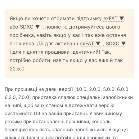
Якщо ви хочете отримати підтримку
exFAT
▼
або
SDXC
▼
, повністю дотримуйтесь цього
посібника, навіть якщо у вас і так вже остання
прошивка. Дії для активації
exFAT
▼
,
SDXC
▼
і для підняття прошивки ідентичний! Так,
потрібно робити, навіть якщо у вас вже й так
22.5.0
При прошивці на деякі версії (1.0.0, 2.0.0, 5.0.0, 6.0.0,
6.2.0, 7.0.0) приставка спалює спеціальні запобіжники
на чипі, щоб за їх станом відстежувати версію
системного ПЗ на вашій приставці. У звичайному
режимі при встановленні прошивки, консоль
перевіряє кількість спалених запобіжників. Якщо ця
кількість більша, ніж потрібно для прошивки, то