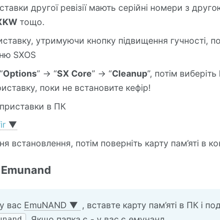
тавки другої ревізії мають серійні номери з друг
XKW
тощо.
иставку, утримуючи кнопку підвищення гучності, п
еню SXOS
“
Options
” -> “
SX Core
” -> “
Cleanup
”, потім виберіть
иставку, поки не встановите кефір!
 приставки в ПК
ir
▼
я встановлення, потім поверніть карту пам’яті в к
я Emunand
 у вас
EmuNAND
▼
, вставте карту пам’яті в ПК і по
. Якщо папка є - у вас є емунанд
unand