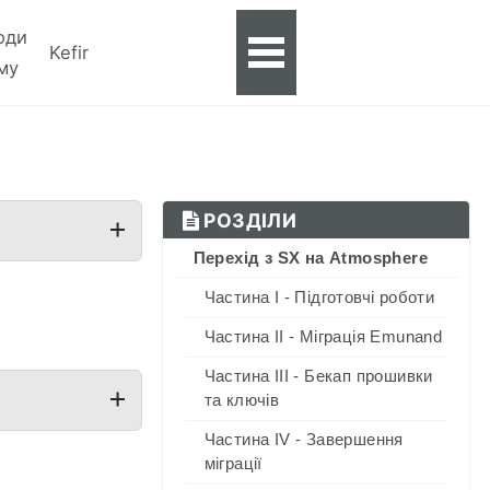
оди
Kefir
Toggle
му
menu
РОЗДІЛИ
Перехід з SX на Atmosphere
Частина I - Підготовчі роботи
Частина II - Міграція Emunand
Частина III - Бекап прошивки
та ключів
Частина IV - Завершення
міграції