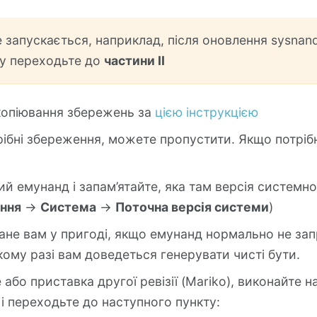
 запускається, наприклад, після оновлення sysnan
зу переходьте до
частини II
копіювання збережень за
цією інструкцією
ібні збереження, можете пропустити. Якщо потрібн
ий емунанд і запам’ятайте, яка там версія системн
ння
->
Система
->
Поточна версія системи
)
тане вам у пригоді, якщо емунанд нормально не за
кому разі вам доведеться генерувати чисті бути.
 або приставка другої ревізії (Mariko), виконайте на
х і переходьте до наступного пункту: