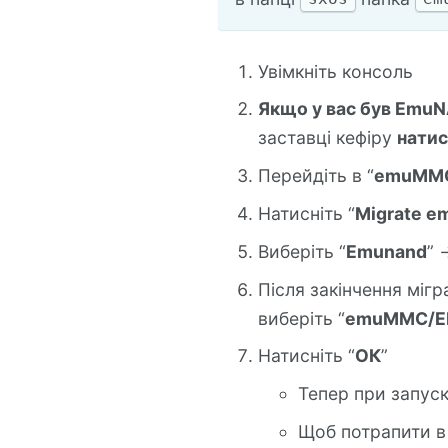
Увімкніть консоль
Якщо у вас був Emu
заставці кефіру
натис
Перейдіть в “
emuMM
Натисніть “
Migrate 
Виберіть “
Emunand
” -
Після закінчення мігра
виберіть “
emuMMC/E
Натисніть “
ОК
”
Тепер при запус
Щоб потрапити в 