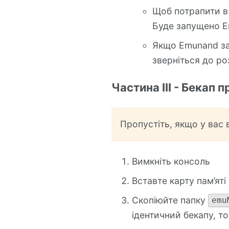
Щоб потрапити в 
Буде запущено E
Якщо Emunand за
зверніться до ро
Частина III - Бекап 
Пропустіть, якщо у вас 
Вимкніть консоль
Вставте карту пам’яті
Скопіюйте папку
emu
ідентичний бекапу, т