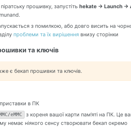
піратську прошивку, запустіть
hekate -> Launch ->
munand.
пускається з помилкою, або довго висить на чорно
зділу
проблеми та їх вирішення
внизу сторінки
прошивки та ключів
вже є бекап прошивки та ключів.
 приставки в ПК
з кореня вашої карти пам’яті на ПК. Це в
MMC/eMMC
ому немає ніякого сенсу створювати бекап окремо