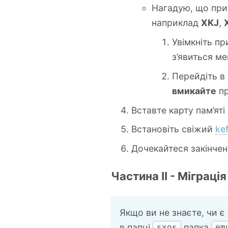
Нагадую, що прис
наприклад
XKJ
,
Увімкніть пр
з’явиться м
Перейдіть в 
вмикайте
пр
Вставте карту пам’яті
Встановіть свіжий
kef
Дочекайтеся закінченн
Частина II - Міграці
Якщо ви не знаєте, чи є
в папці
папка
sxos
em