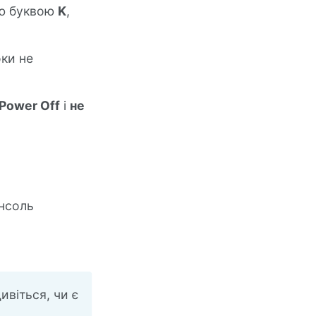
ою буквою
K
,
оки не
Power Off
і
не
онсоль
дивіться, чи є