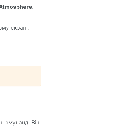
 Atmosphere
.
му екрані,
аш емунанд. Він