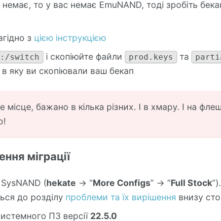
 немає, то у вас немає EmuNAND, тоді зробіть бекап
згідно з
цією інструкцією
і скопіюйте файли
та
d:/switch
prod.keys
parti
, в яку ви скопіювали ваш бекап
е місце, бажано в кілька різних. І в хмару. І на фле
о!
ення міграції
 SysNAND (
hekate
-> “
More Configs
” -> “
Full Stock
”)
ться до розділу
проблеми та їх вирішення
внизу сто
истемного ПЗ версії
22.5.0