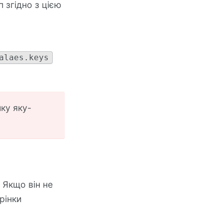
 згідно з цією
alaes.keys
шку яку-
. Якщо він не
рінки