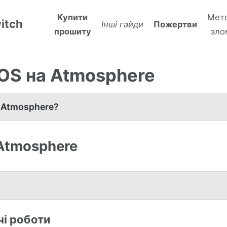
Купити
Мет
itch
Інші гайди
Пожертви
прошиту
зло
OS на Atmosphere
 Atmosphere?
 Atmosphere
чі роботи