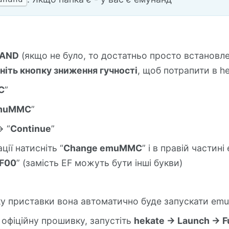
NAND
(якщо не було, то достатньо просто встановле
ніть кнопку зниження гучності
, щоб потрапити в h
C
”
emuMMC
”
> “
Continue
”
ції натисніть “
Change emuMMC
” і в правій частині
F00
” (замість EF можуть бути інші букви)
ку приставки вона автоматично буде запускати e
офіційну прошивку, запустіть
hekate -> Launch -> F