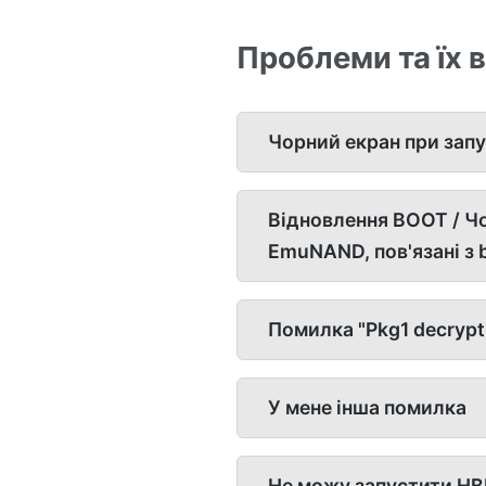
Проблеми та їх 
Чорний екран при зап
Відновлення BOOT / Ч
EmuNAND, пов'язані з 
Помилка "Pkg1 decrypti
У мене інша помилка
Не можу запустити HB