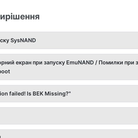
вирішення
уску SysNAND
орний екран при запуску EmuNAND / Помилки при 
boot
on failed! Is BEK Missing?"
L