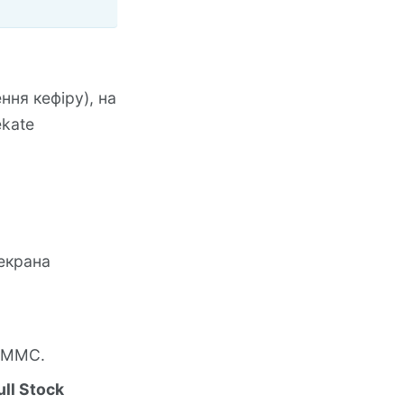
ння кефіру), на
ekate
 екрана
muMMC.
ull Stock