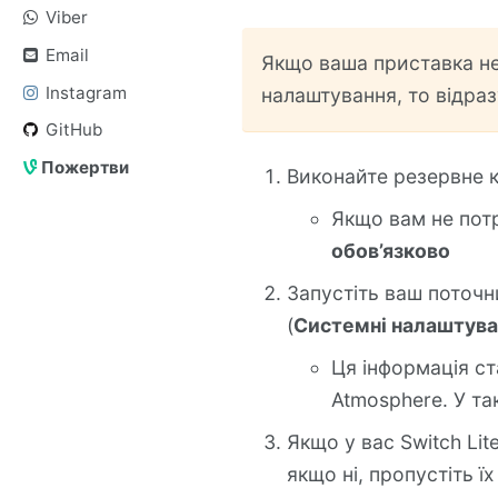
Viber
Email
Якщо ваша приставка не
Instagram
налаштування, то відра
GitHub
Пожертви
Виконайте резервне 
Якщо вам не потр
обов’язково
Запустіть ваш поточн
(
Системні налаштува
Ця інформація с
Atmosphere. У та
Якщо у вас Switch Lite
якщо ні, пропустіть ї